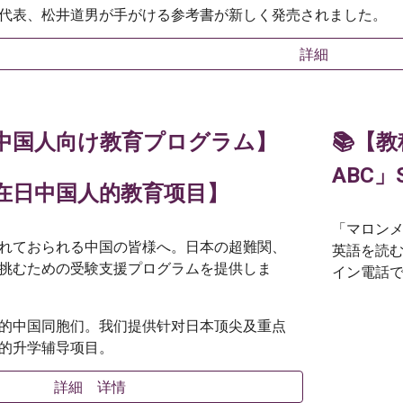
代表、松井道男が手がける参考書が新しく発売されました。
詳細
在日中国人向け教育プログラム】
📚【教
ABC」
在日中国人的教育项目
】
「マロン
れておられる中国の皆様へ。日本の超難関、
英語を読む
挑むための受験支援プログラムを提供しま
イン電話
的中国同胞们。我们提供针对日本顶尖及重点
的升学辅导项目。
詳細 详情