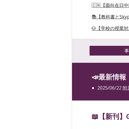
🇨🇳【面向在日
📚【教科書とSky
🐶【学校の授業
📣最新情報
2025/06/22
附
📖【新刊】Glo