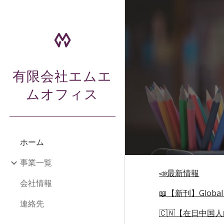
Sk
有限会社エムエ
ムオフィス
ホーム
事業一覧
📣最新情報
会社情報
📖【新刊】Global S
連絡先
🇨🇳【在日中