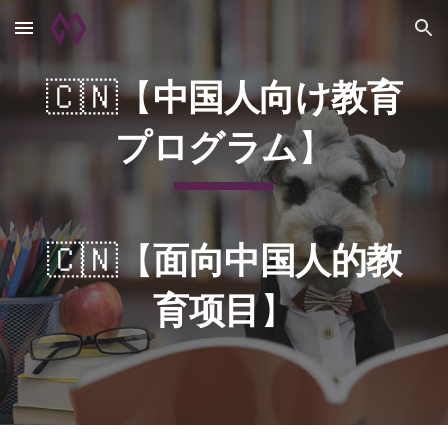
Skip to main content
Skip to navigation
🇨🇳【
中国人向け教育
プログラム
】
🇨🇳【
面向中国人的教
育项目
】