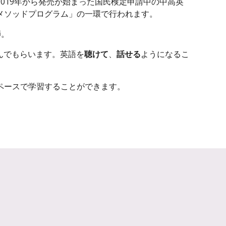
019年から発売が始まった国民検定申請中の中高英
メソッドプログラム」の一環で行われます。
師。
んでもらいます。英語を
聴けて
、
話せる
ようになるこ
ペースで学習することができます。