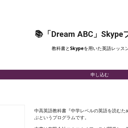
ip to main content
Skip to navigat
📚「Dream ABC」Sky
教科書と
Skype
を用いた英語レッス
申し込む
中高英語教科書『中学レベルの英語を読むための大
ぶというプログラムです。