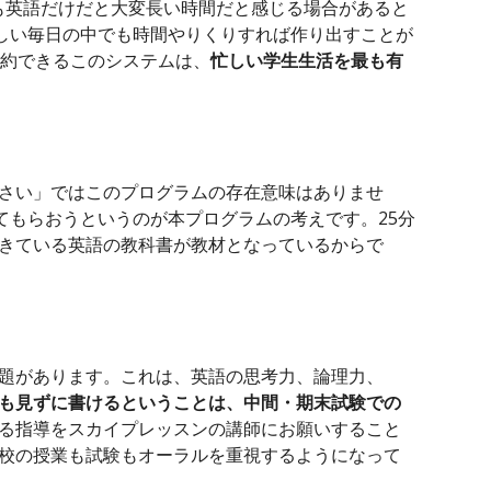
でも英語だけだと大変長い時間だと感じる場合があると
忙しい毎日の中でも時間やりくりすれば作り出すことが
予約できるこのシステムは、
忙しい学生生活を最も有
さい」ではこのプログラムの存在意味はありませ
てもら
おう
という
のが本プログラムの考えです
。25分
きている英語の教科書が教材
となっているからで
題があります。これは、
英語の思考力、論理力、
も見ずに
書けるということは、中間
・
期末試験で
の
る指導をスカイプレッスンの講師にお願いすること
校の授業も試験もオーラルを重視するようになって