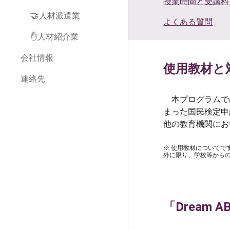
授業時間と受講料
🤝人材派遣業
よくある質問
✋人材紹介業
会社情報
使用教材と
連絡先
本プログラムでは『
まった国民検定申
他の教育機関にお
※ 使用教材についてで
外に限り、学校等から
「Dream 