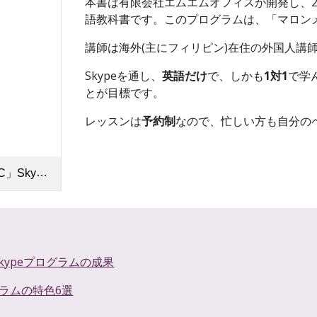
本書は有限会社エムエムオフィスが開発し、2
語教科書です。このプログラムは、「マロン
講師は海外(主にフィリピン)在住の外国人講
Skypeを通し、
英語だけ
で、しかも
1対1
で学
とが目標です。
レッスンは
予約制
なので、
忙しい方も自分の
ラムの授業風景1.mp4
」Skypeプログラムの成果
ラムの特色6選