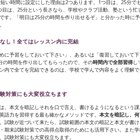
いう短い時間に設定にした理由は2つあります。1つ目は、25分
つ目は、25分という長さなら、学校やクラブ活動、塾という
です。「明日は25分の時間を作り出せるぞ」と分かった時に
。
復習なし！全てはレッスン内に完結
めに予習をしておいて下さい」、あるいは「復習しておいて下
0分の時間を作り出してもらった
ので
、その
時間内で全部習得
し
ン内で
全てを完結できる
のは、学校で学んで内容をよく理解で
末試験対策にも大変役立ちます
は、本文を暗記しそれ
を
口で言え
、
書ける
ようになるという課
英語力を習得する最も確かなメソッド
です
。
本文
を
暗記し、
何
。試験が近づいて来たら、試験範囲の本文の暗記と本文が書け
・
期末試験対策での高得点取得のためにも活用下さい。また学
、試験対策にも大変役立ちます。