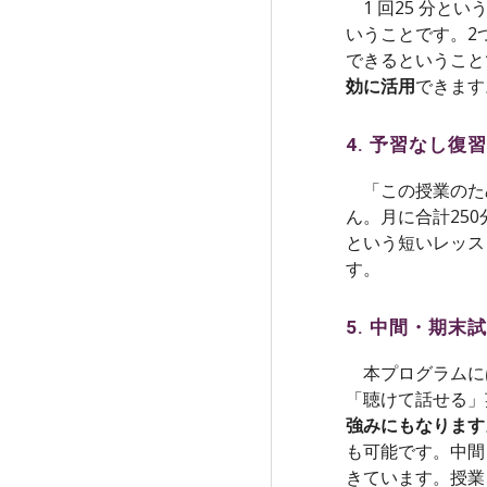
1 回25 分と
いうことです。2
できるということ
効に活用
できます
4. 予習なし
「この授業のた
ん。月に合計25
という短いレッス
す。
5. 中間・期
本プログラムに
「聴け
て
話せる」
強みにもなります
も可能です。中間
きています。授業