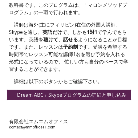
教科書です。このプログラムは、「マロンメソッドプ
ログラム」の一環で行われます。
講師は海外(主にフィリピン)在住の外国人講師。
Skypeを通し、
英語だけ
で、しかも
1対1
で学んでもら
います。英語を
聴けて
、
話せる
ようになることが目標
です。また、レッスンは
予約制
です。
受講を希望する
時間帯で
レッスン
可能な講師
1
名を選び予約を入れ
る
形式になっているので、
忙しい方も自分のペースで学
習することができます。
詳細は以下のボタンからご確認下さい。
「Dream ABC」Skypeプログラムの詳細と申し込み
有限会社エムエムオフィス
contact@mmoffice11.com